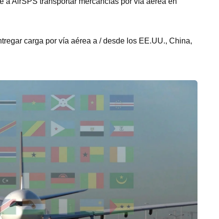
e a AirSPS transportar mercancías por vía aérea en
ntregar carga por vía aérea a / desde los EE.UU., China,