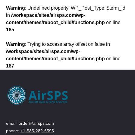
Warning
: Undefined property: WP_Post_Type::$term_id
in
/workspace/sites/airsps.com/wp-
content/themes/reboot_child/functions.php
on line
185
Warning
: Trying to access array offset on false in
/workspace/sites/airsps.com/wp-
content/themes/reboot_child/functions.php
on line
187
email:
order@airsps.com
phone:
+1-585-282-6595