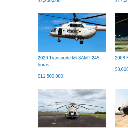
$
2,200,000
$
17,0
2020 Transporte Mi-8AMT 245
2008 
horas
$
8,60
$
11,500,000