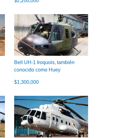
$
2,200,000
Bell UH-1 Iroquois, también
conocido como Huey
$
1,300,000