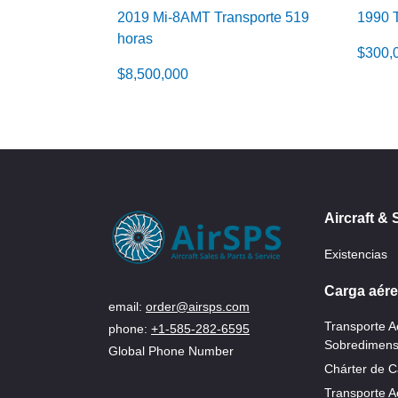
2019 Mi-8AMT Transporte 519
1990 T
horas
$
300,
$
8,500,000
Aircraft & 
Existencias
Carga aére
email:
order@airsps.com
Transporte 
phone:
+1-585-282-6595
Sobredimens
Global Phone Number
Chárter de C
Transporte A