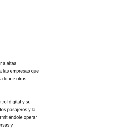
 a altas
ra las empresas que
s donde otros
rol digital y su
los pasajeros y la
ermitiéndole operar
ersas y