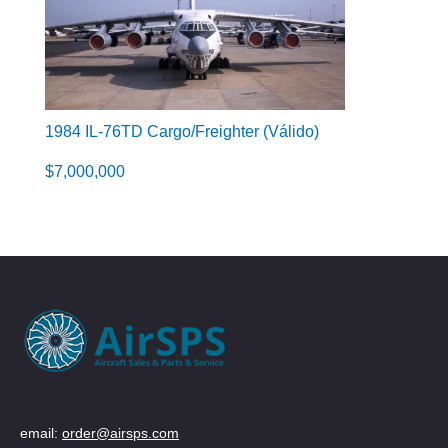
1984 IL-76TD Cargo/Freighter (Válido)
$
7,000,000
email:
order@airsps.com