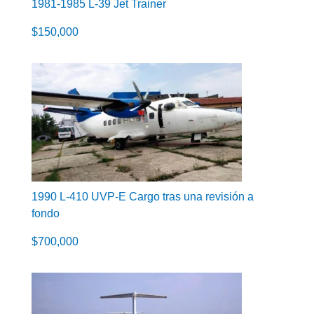
1981-1985 L-39 Jet Trainer
$
150,000
1990 L-410 UVP-E Cargo tras una revisión a
fondo
$
700,000