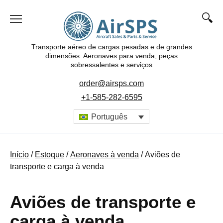
Pular
para
o
conteúdo
Transporte aéreo de cargas pesadas e de grandes
dimensões. Aeronaves para venda, peças
sobressalentes e serviços
order@airsps.com
+1-585-282-6595
Português
Início
/
Estoque
/
Aeronaves à venda
/ Aviões de
transporte e carga à venda
Aviões de transporte e
carga à venda