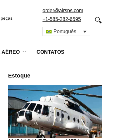
order@airsps.com
 peças
+1-585-282-6595
Português
E AÉREO
CONTATOS
Estoque