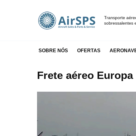
Pular
para
o
Transporte aére
sobressalentes e
conteúdo
SOBRE NÓS
OFERTAS
AERONAVE
Frete aéreo Europa