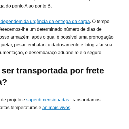
rga do ponto A ao ponto B.
a dependem da urgência da entrega da carga
. O tempo
oferecemos-lhe um determinado número de dias de
osso armazém, após o qual é possível uma prorrogação.
quetar, pesar, embalar cuidadosamente e fotografar sua
mentação, o desembaraço aduaneiro e o seguro.
ser transportada por frete
a?
 de projeto e
superdimensionadas
, transportamos
 altas temperaturas e
animais vivos
.