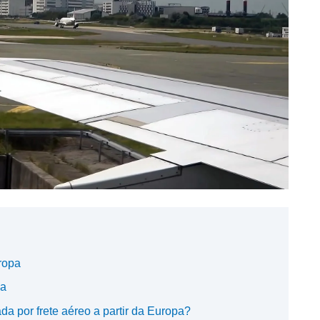
ropa
pa
da por frete aéreo a partir da Europa?