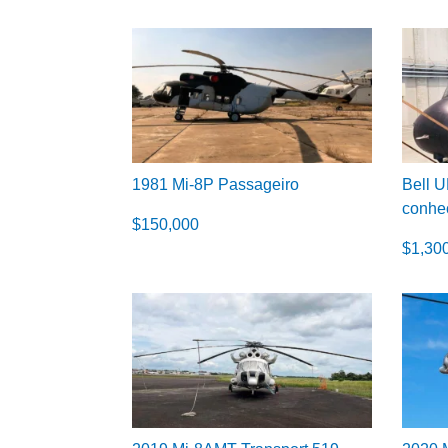
1981 Mi-8P Passageiro
Bell U
conhe
$
150,000
$
1,30