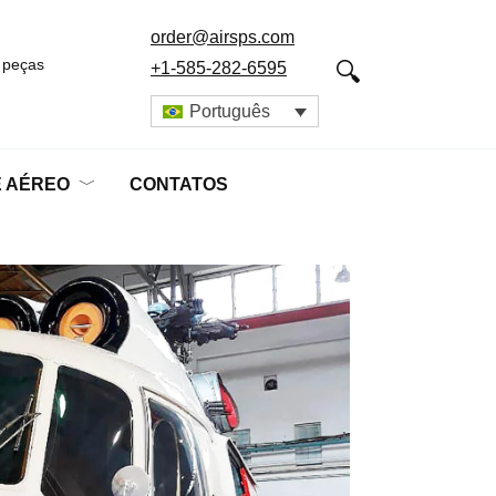
order@airsps.com
 peças
+1-585-282-6595
Português
E AÉREO
CONTATOS