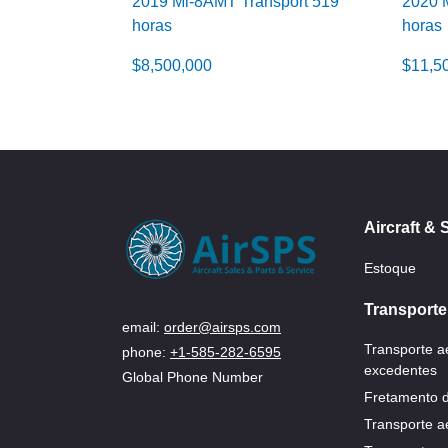
2019 Mi-8AMT Transport 519
2020 
horas
horas
$
8,500,000
$
11,5
Aircraft & 
Estoque
Transporte
email:
order@airsps.com
Transporte 
phone:
+1-585-282-6595
excedentes
Global Phone Number
Fretamento d
Transporte a