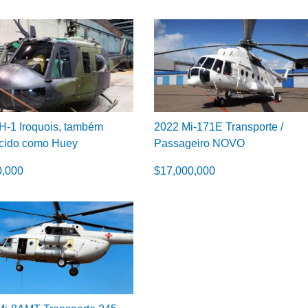
H-1 Iroquois, também
2022 Mi-171E Transporte /
cido como Huey
Passageiro NOVO
0,000
$
17,000,000