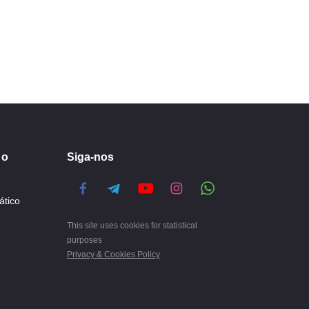
 o
Siga-nos
ático
This site uses cookies for statistical
purposes
Privacy & Cookies Policy