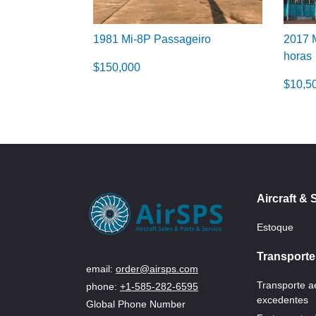
1981 Mi-8P Passageiro
2017 
horas
$
150,000
$
10,5
Aircraft & 
Estoque
Transporte
email:
order@airsps.com
Transporte 
phone:
+1-585-282-6595
excedentes
Global Phone Number