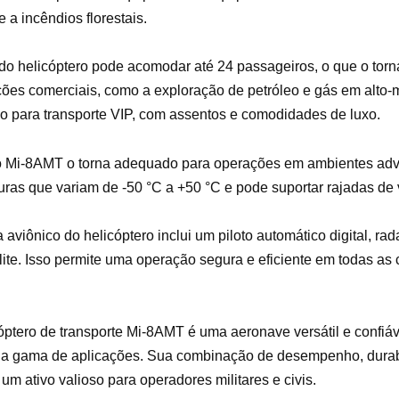
e a incêndios florestais.
do helicóptero pode acomodar até 24 passageiros, o que o tor
ções comerciais, como a exploração de petróleo e gás em alto-
o para transporte VIP, com assentos e comodidades de luxo.
o Mi-8AMT o torna adequado para operações em ambientes adv
ras que variam de -50 °C a +50 °C e pode suportar rajadas de 
aviônico do helicóptero inclui um piloto automático digital, ra
ite. Isso permite uma operação segura e eficiente em todas as
óptero de transporte Mi-8AMT é uma aeronave versátil e confiá
a gama de aplicações. Sua combinação de desempenho, durab
a um ativo valioso para operadores militares e civis.