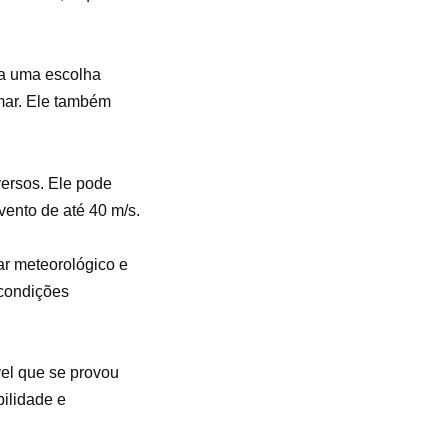
na uma escolha
mar. Ele também
ersos. Ele pode
vento de até 40 m/s.
dar meteorológico e
 condições
vel que se provou
ilidade e