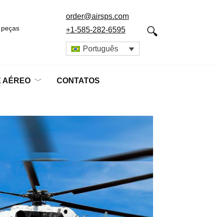
order@airsps.com
 peças
+1-585-282-6595
Português
E AÉREO
CONTATOS