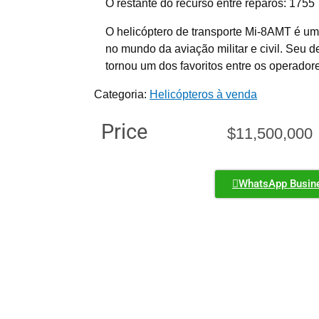
O restante do recurso entre reparos: 1755
O helicóptero de transporte Mi-8AMT é um 
no mundo da aviação militar e civil. Seu d
tornou um dos favoritos entre os operador
Categoria:
Helicópteros à venda
Price
$
11,500,000
WhatsApp Busin