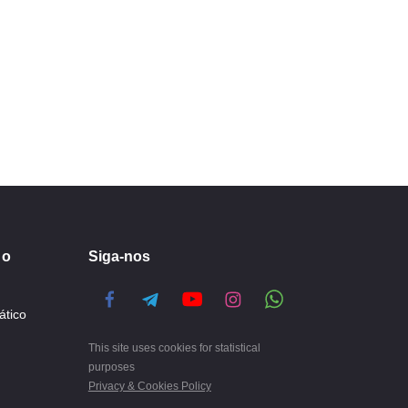
 o
Siga-nos
ático
This site uses cookies for statistical
purposes
Privacy & Cookies Policy