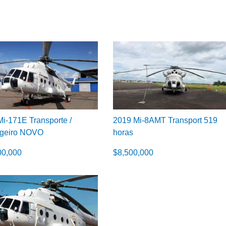
i-171E Transporte /
2019 Mi-8AMT Transport 519
geiro NOVO
horas
00,000
$
8,500,000