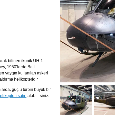
arak bilinen ikonik UH-1
uey, 1950’lerde Bell
e en yaygın kullanılan askeri
aldırma helikopteridir.
larda, güçlü türbin büyük bir
likopteri satın
alabilirsiniz.