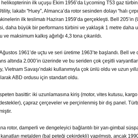
e helikopterinin ilk uçuşu Ekim 1956’da Lycoming T53 gaz türbini 
ility, lakabı “Huey”, Almanca’da rotor sesinden dolayı “halı çırpı
kinelerin ilk teslimatı Haziran 1959’da gerçekleşti. Bell 205’in 
si, daha büyük bir performans türbini ve yaklaşık 1 metre daha 
ve maksimum kalkış ağırlığı 4,3 tona çıkarıldı.
Ağustos 1961’de uçtu ve seri üretime 1963’te başlandı. Bell ve d
ans altında 2.000’in üzerinde ve bu seriden çok çeşitli varyantl
ey, Vietnam Savaşı’ndaki kullanımıyla çok ünlü oldu ve uzun yıll
olarak ABD ordusu için standart oldu.
speten basittir: iki uzunlamasına kiriş (motor, vites kutusu, kargo
n destekler), çapraz çerçeveler ve perçinlenmiş bir dış panel. Tür
iştir.
 ana rotor, damperli ve dengeleyici bağlantılı bir yarı-gimbal süsp
 kanatları metalden (bal peteği çekirdekli) yapılmıştı, ancak 19