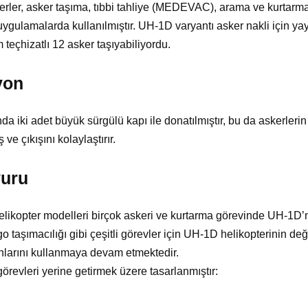
terler, asker taşıma, tıbbi tahliye (MEDEVAC), arama ve kurtar
 uygulamalarda kullanılmıştır. UH-1D varyantı asker nakli için ya
 teçhizatlı 12 asker taşıyabiliyordu.
yon
da iki adet büyük sürgülü kapı ile donatılmıştır, bu da askerlerin 
ş ve çıkışını kolaylaştırır.
uru
elikopter modelleri birçok askeri ve kurtarma görevinde UH-1D’n
o taşımacılığı gibi çeşitli görevler için UH-1D helikopterinin deği
onlarını kullanmaya devam etmektedir.
örevleri yerine getirmek üzere tasarlanmıştır: