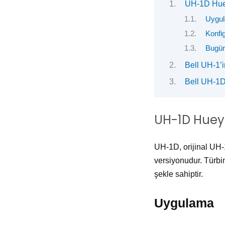
UH-1D Huey
Uygu
Konfi
Bugün
Bell UH-1’i
Bell UH-1D
UH-1D Huey’i
UH-1D, orijinal UH-
versiyonudur. Türbinli
şekle sahiptir.
Uygulama