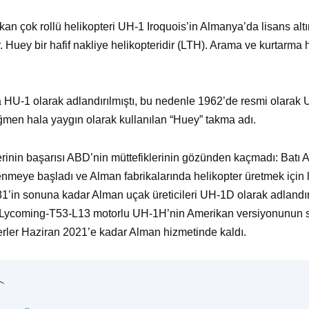
n çok rollü helikopteri UH-1 Iroquois’in Almanya’da lisans altın
Huey bir hafif nakliye helikopteridir (LTH). Arama ve kurtarma h
a HU-1 olarak adlandırılmıştı, bu nedenle 1962’de resmi olarak
ğmen hala yaygın olarak kullanılan “Huey” takma adı.
lerinin başarısı ABD’nin müttefiklerinin gözünden kaçmadı: Batı
enmeye başladı ve Alman fabrikalarında helikopter üretmek için l
’in sonuna kadar Alman uçak üreticileri UH-1D olarak adlandır
ar Lycoming-T53-L13 motorlu UH-1H’nin Amerikan versiyonunun 
terler Haziran 2021’e kadar Alman hizmetinde kaldı.