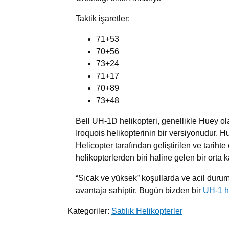
Taktik işaretler:
71+53
70+56
73+24
71+17
70+89
73+48
Bell UH-1D helikopteri, genellikle Huey ol
Iroquois helikopterinin bir versiyonudur. H
Helicopter tarafından geliştirilen ve tariht
helikopterlerden biri haline gelen bir orta k
“Sıcak ve yüksek” koşullarda ve acil durum
avantaja sahiptir. Bugün bizden bir
UH-1 he
Kategoriler:
Satılık Helikopterler