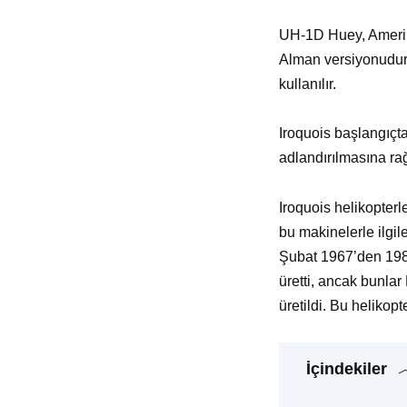
UH-1D Huey, Amerika
Alman versiyonudur. 
kullanılır.
Iroquois başlangıçt
adlandırılmasına ra
Iroquois helikopter
bu makinelerle ilgil
Şubat 1967’den 1981
üretti, ancak bunl
üretildi. Bu helikop
İçindekiler