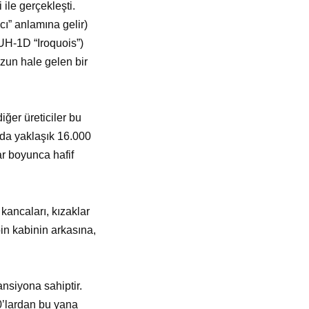
ile gerçekleşti.
cı” anlamına gelir)
(UH-1D “Iroquois”)
uzun hale gelen bir
iğer üreticiler bu
arda yaklaşık 16.000
ar boyunca hafif
 kancaları, kızaklar
bin kabinin arkasına,
ansiyona sahiptir.
90’lardan bu yana