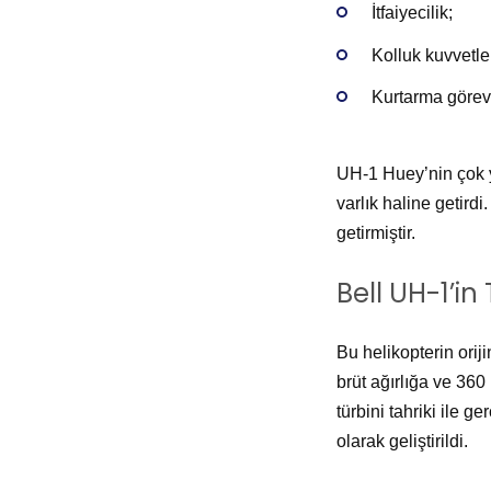
İtfaiyecilik;
Kolluk kuvvetler
Kurtarma görevl
UH-1 Huey’nin çok yö
varlık haline getird
getirmiştir.
Bell UH-1’in
Bu helikopterin orij
brüt ağırlığa ve 360 
türbini tahriki ile g
olarak geliştirildi.