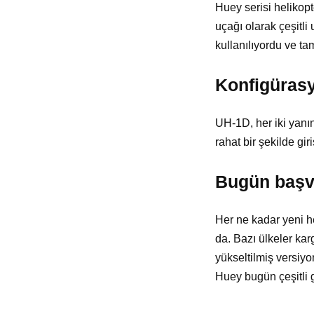
Huey serisi helikop
uçağı olarak çeşitli
kullanılıyordu ve tam
Konfigüras
UH-1D, her iki yanın
rahat bir şekilde giri
Bugün başv
Her ne kadar yeni h
da. Bazı ülkeler karg
yükseltilmiş versiy
Huey bugün çeşitli g