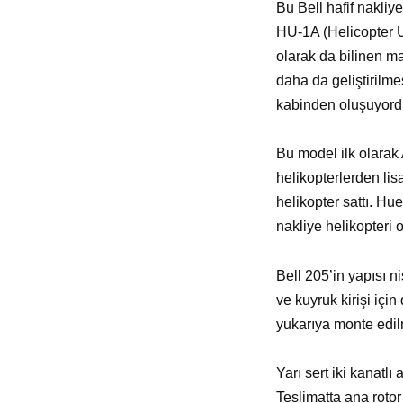
Bu Bell hafif nakliy
HU-1A (Helicopter Ut
olarak da bilinen ma
daha da geliştirilme
kabinden oluşuyordu 
Bu model ilk olarak 
helikopterlerden lis
helikopter sattı. Hu
nakliye helikopteri 
Bell 205’in yapısı ni
ve kuyruk kirişi içi
yukarıya monte edilm
Yarı sert iki kanatlı
Teslimatta ana rotor