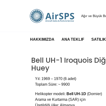
Ağır ve Büyük Bo
HAKKIMIZDA
ANA TEKLIF
SATILI
Bell UH-1 Iroquois Di
Huey
Yıl: 1969 – 1970 (6 adet)
Toplam Süre: ~ 9900
Helikopter modeli:
Bell UH-1D
(Dornier)
Arama ve Kurtarma (SAR) için
Üretildiği ülke: Almanya