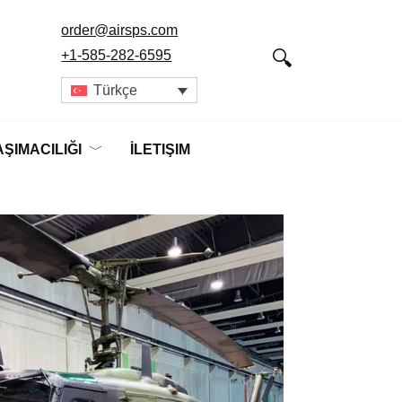
order@airsps.com
+1-585-282-6595
Türkçe
ŞIMACILIĞI
İLETIŞIM