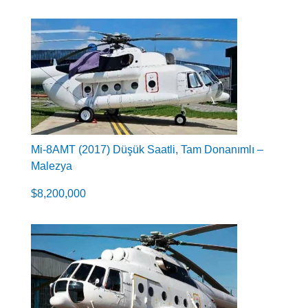
Mi-8AMT (2017) Düşük Saatli, Tam Donanımlı –
Malezya
$
8,200,000