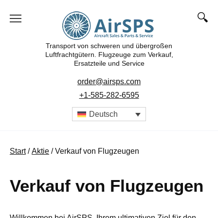
Zum
Inhalt
springen
Transport von schweren und übergroßen
Luftfrachtgütern. Flugzeuge zum Verkauf,
Ersatzteile und Service
order@airsps.com
+1-585-282-6595
Deutsch
Start
/
Aktie
/ Verkauf von Flugzeugen
Verkauf von Flugzeugen
Willkommen bei AirSPS, Ihrem ultimativen Ziel für den