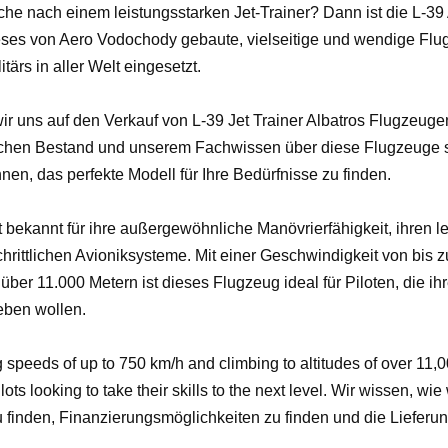
che nach einem leistungsstarken Jet-Trainer? Dann ist die L-39
ieses von Aero Vodochody gebaute, vielseitige und wendige Flug
tärs in aller Welt eingesetzt.
r uns auf den Verkauf von L-39 Jet Trainer Albatros Flugzeugen 
hen Bestand und unserem Fachwissen über diese Flugzeuge si
nen, das perfekte Modell für Ihre Bedürfnisse zu finden.
st bekannt für ihre außergewöhnliche Manövrierfähigkeit, ihren l
schrittlichen Avioniksysteme. Mit einer Geschwindigkeit von bis 
ber 11.000 Metern ist dieses Flugzeug ideal für Piloten, die ih
eben wollen.
speeds of up to 750 km/h and climbing to altitudes of over 11,0
pilots looking to take their skills to the next level. Wir wissen, wie
u finden, Finanzierungsmöglichkeiten zu finden und die Liefer