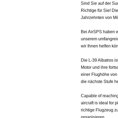
Sind Sie auf der Su
Richtige für Sie! D
Jahrzehnten von Mili
Bei AirSPS haben wi
unserem umfangreic
wir Ihnen helfen kön
Die L-39 Albatros i
Motor und ihre fort
einer Flughöhe von ü
die nächste Stufe h
Capable of reaching 
aircraft is ideal for 
richtige Flugzeug z
organisieren.