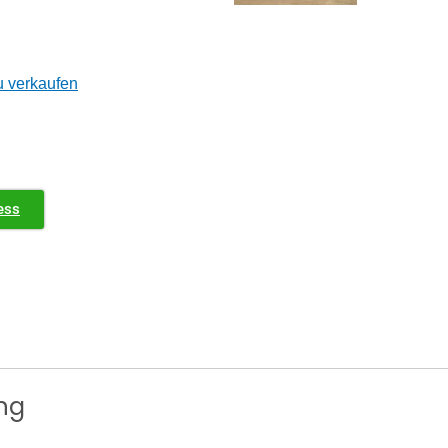
u verkaufen
ess
ng