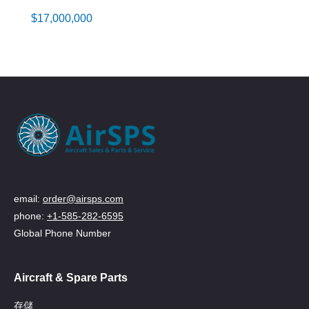
$
17,000,000
email:
order@airsps.com
phone:
+1-585-282-6595
Global Phone Number
Aircraft & Spare Parts
存儲