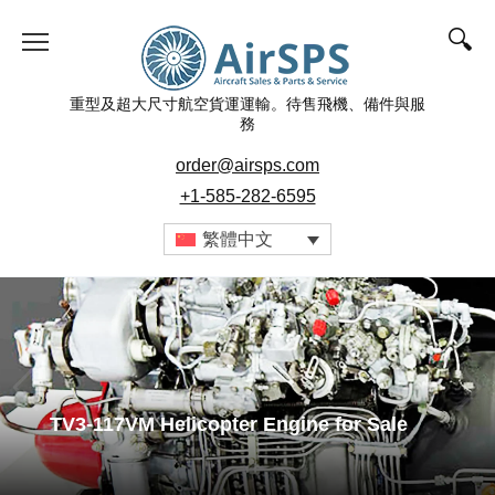
跳
至
內
容
重型及超大尺寸航空貨運運輸。待售飛機、備件與服
務
order@airsps.com
+1-585-282-6595
繁體中文
TV3-117VM Helicopter Engine for Sale