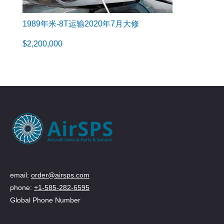
1989年米-8T运输2020年7月大修
$
2,200,000
email:
order@airsps.com
phone:
+1-585-282-6595
Global Phone Number