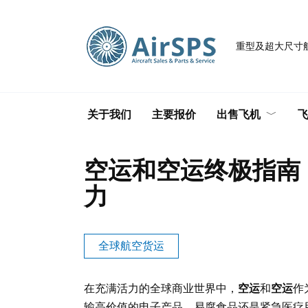
跳
至
内
重型及超大尺寸
容
关于我们
主要报价
出售飞机
空运和空运终极指南
力
全球航空货运
在充满活力的全球商业世界中，
空运
和
空运
作
输高价值的电子产品、易腐食品还是紧急医疗