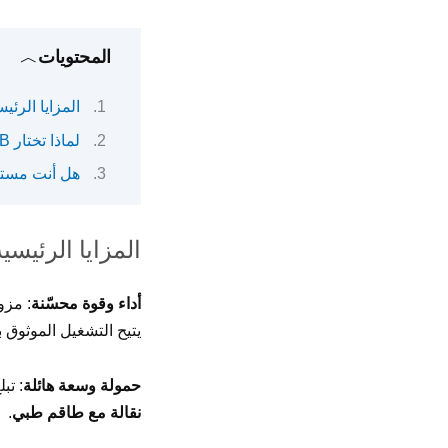
المحتويات
المزايا الرئي
لماذا تختار An-32B؟
هل أنت مستع
المزايا الرئيسية
أداء وقوة محسّنة
: مزودة 
يتيح التشغيل الموثوق ب
حمولة وسعة هائلة
: تب
نقالة مع طاقم طبي
.