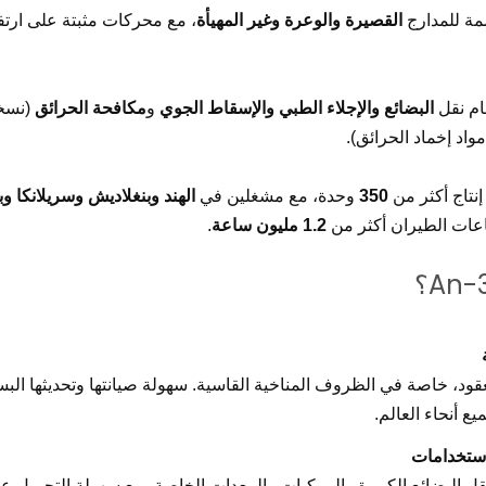
ة للمدارج
القصيرة والوعرة وغير المهيأة
، مع محركات مثبتة على ارت
ام نقل
البضائع والإجلاء الطبي والإسقاط الجوي
و
مكافحة الحرائق
 إنتاج أكثر من
350
وحدة، مع مشغلين في
الهند وبنغلاديش وسريلانكا وبي
عات الطيران أكثر من
1.2 مليون ساعة
.
د، خاصة في الظروف المناخية القاسية. سهولة صيانتها وتحديثها البسي
يع أنحاء العالم.
استخدامات
 البضائع الكبيرة والمركبات والمعدات الخاصة، مع سهولة التحميل عب