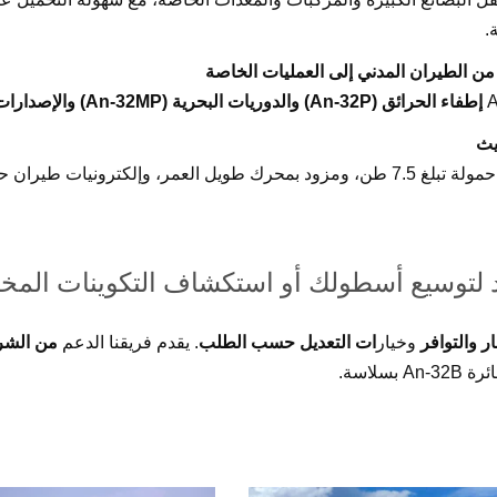
.
ن الطيران المدني إلى العمليات الخاصة
إطفاء الحرائق (An-32P) والدوريات البحرية (An-32MP) والإصدارات الطبية/الجوية
يث
يمكن ترقيته إلى سعة حمولة تبلغ 7.5 طن، ومزود بمحرك طويل العمر، وإلكترونيات طي
لتوسيع أسطولك أو استكشاف التكوينات الم
ر والتوافر
وخيار
ات التعديل حسب الطلب
. يقدم فريقنا الدعم
من الشرا
سلاسة.