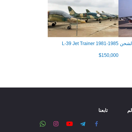
 / الشحن
1981-1985 L-39 Jet Trainer
$
150,000
لم
تابعنا