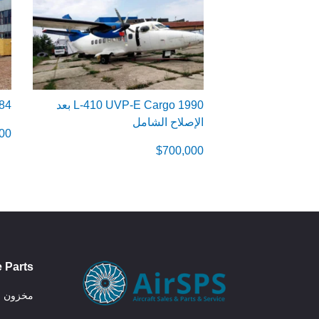
1990 L-410 UVP-E Cargo بعد
1984 -410 UVP
الإصلاح الشامل
00
$
700,000
e Parts
مخزون