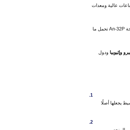
فاعات عالية ومعدات
(نسخة An-32P تحمل ما
رو وإثيوبيا
ودول
ط يجعلها أصلًا
ر المنحدر