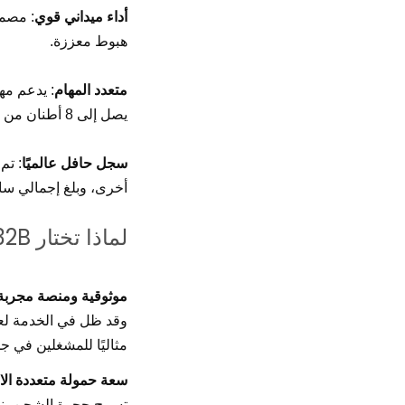
أداء ميداني قوي
: مصمم
هبوط معززة.
متعدد المهام
: يدعم مه
يصل إلى 8 أطنان من مواد إخماد الحرائق).
سجل حافل عالميًا
: تم
أخرى، وبلغ إجمالي سا
لماذا تختار An-32B؟
موثوقية ومنصة مجربة
وقد ظل في الخدمة لعقو
مثاليًا للمشغلين في جم
سعة حمولة متعددة ال
تسمح حجرة الشحن بنقل