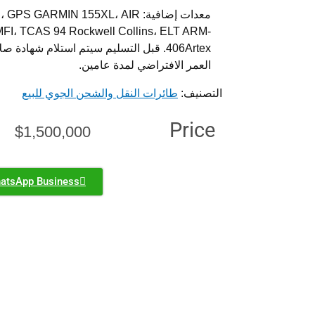
معدات إضافية: ARMIN 155XL، AIR
I، TCAS 94 Rockwell Collins، ELT ARM-
406Artex. قبل التسليم سيتم استلام شهادة
العمر الافتراضي لمدة عامين.
التصنيف:
طائرات النقل والشحن الجوي للبيع
Price
$
1,500,000
atsApp Business