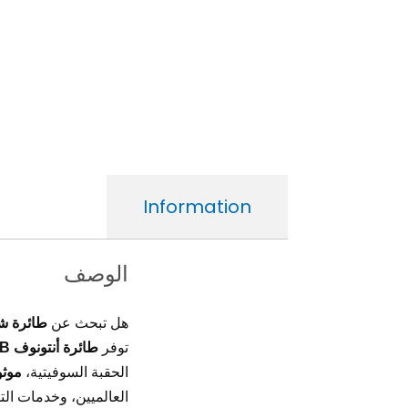
Information
الوصف
هل تبحث عن
طائرة ش
توفر
طائرة أنتونوف An-32B
الحقبة السوفيتية،
موثو
العالميين، وخدمات الت