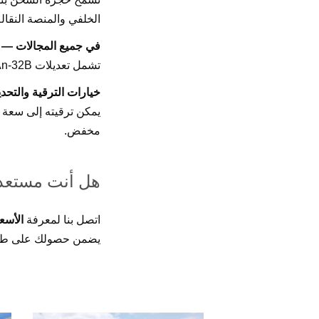
الخلفي والمنصة النقالة
في جميع المجالات — م
تشمل تعديلات An-32B
خيارات الترقية والتحد
مخفض.
هل أنت مستعد 
اتصل بنا لمعرفة
الأسعا
يضمن حصولك على طائرة An-32B ب