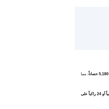
5,180 حصاناً
، مما
50 راكباً أو 42 مظلياً أو 24 راكباً على